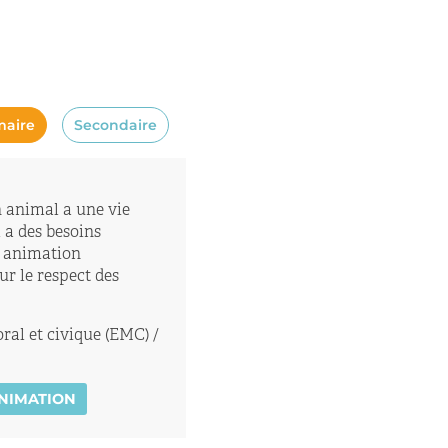
maire
Secondaire
 animal a une vie
a des besoins
e animation
r le respect des
al et civique (EMC) /
ANIMATION