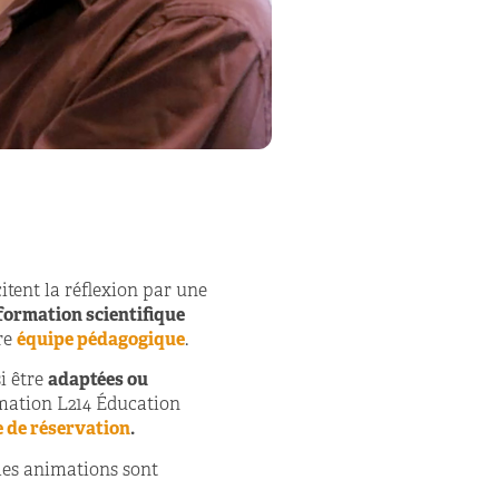
itent la réflexion par une
formation scientifique
tre
équipe pédagogique
.
si être
adaptées ou
imation L214 Éducation
 de réservation
.
les animations sont