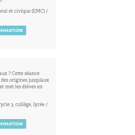
e.
al et civique (EMC) /
ANIMATION
aux ? Cette séance
 des origines jusqu’aux
et met les élèves en
le 3, collège, lycée /
ANIMATION