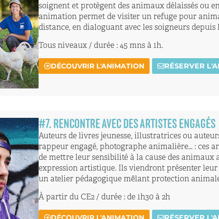
soignent et protègent des animaux délaissés ou en
animation permet de visiter un refuge pour anim
distance, en dialoguant avec les soigneurs depuis l
Tous niveaux / durée : 45 mns à 1h.
DÉCOUVRIR L'ANIMATION
RÉSERVER L'
#
7
. RENCONTRE AVEC DES ARTISTES ENGAGÉS
Auteurs de livres jeunesse, illustratrices ou auteu
rappeur engagé, photographe animalière… : ces a
de mettre leur sensibilité à la cause des animaux
expression artistique. Ils viendront présenter le
un atelier pédagogique mêlant protection animale
À partir du CE2 / durée : de 1h30 à 2h
DÉCOUVRIR L'ANIMATION
RÉSERVER L'