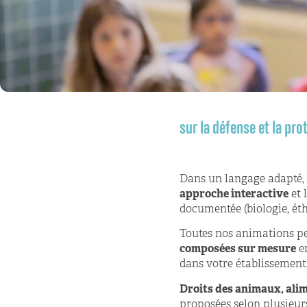
sur la défense et la pr
Dans un langage adapté,
approche interactive
et 
documentée (biologie, étho
Toutes nos animations p
composées sur mesure
en
dans votre établissement
Droits des animaux, alime
proposées selon plusieur