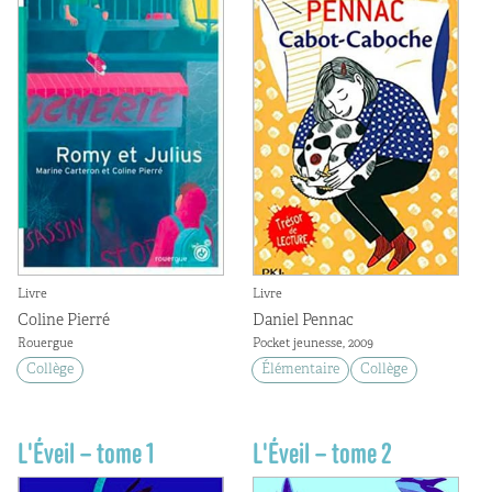
Livre
Livre
Coline Pierré
Daniel Pennac
Rouergue
Pocket jeunesse, 2009
Collège
Élémentaire
Collège
L'Éveil – tome 1
L'Éveil – tome 2