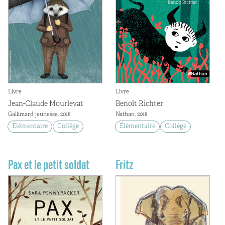
Livre
Livre
Jean-Claude Mourlevat
Benoît Richter
Gallimard jeunesse, 2018
Nathan, 2018
Élémentaire
Collège
Élémentaire
Collège
Pax et le petit soldat
Fritz