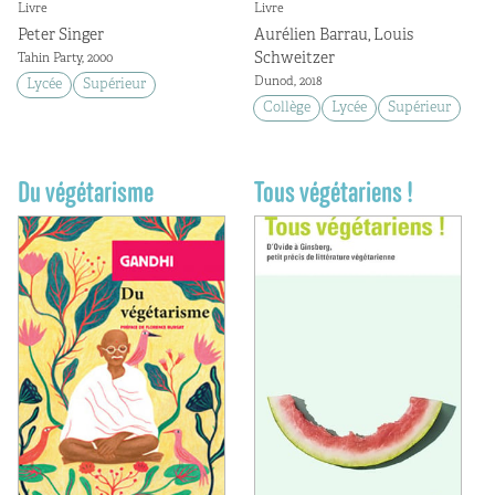
Livre
Livre
Peter Singer
Aurélien Barrau, Louis
Schweitzer
Tahin Party, 2000
Dunod, 2018
Lycée
Supérieur
Collège
Lycée
Supérieur
Du végétarisme
Tous végétariens !