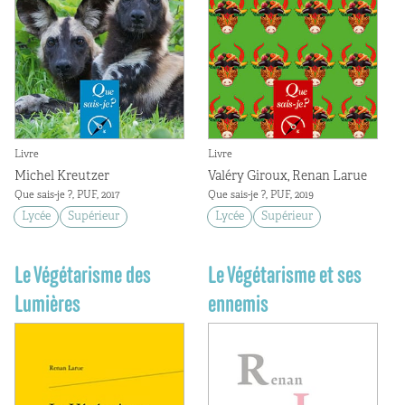
Livre
Livre
Michel Kreutzer
Valéry Giroux, Renan Larue
Que sais-je ?, PUF, 2017
Que sais-je ?, PUF, 2019
Lycée
Supérieur
Lycée
Supérieur
Le Végétarisme des
Le Végétarisme et ses
Lumières
ennemis