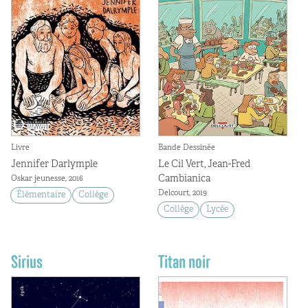
Livre
Bande Dessinée
Jennifer Darlymple
Le Cil Vert, Jean-Fred
Cambianica
Oskar jeunesse, 2016
Delcourt, 2019
Élémentaire
Collège
Collège
Lycée
Sirius
Titan noir