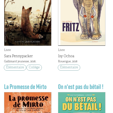
Livre
Livre
Sara Pennypacker
Isy Ochoa
Gallimard jeunesse, 2018.
Rouergue, 2018
Élémentaire
Collège
Élémentaire
La Promesse de Mirto
On n'est pas du bétail !