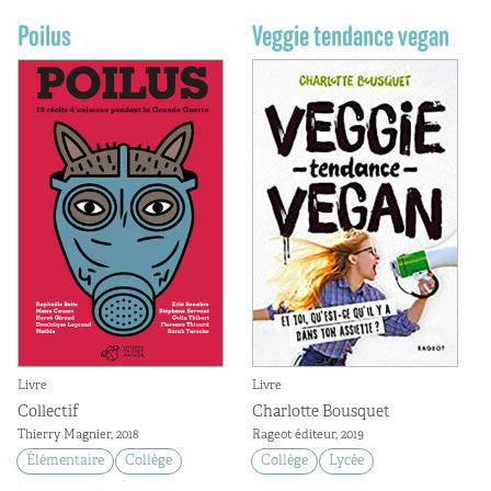
Poilus
Veggie tendance vegan
Livre
Livre
Collectif
Charlotte Bousquet
Thierry Magnier, 2018
Rageot éditeur, 2019
Élémentaire
Collège
Collège
Lycée