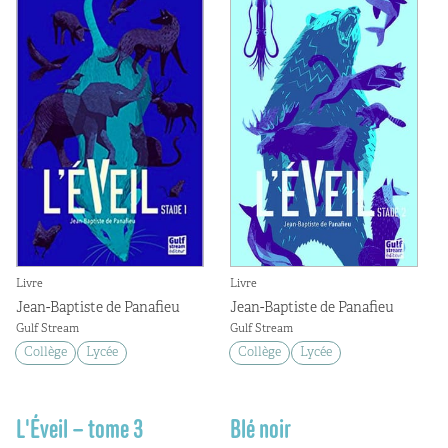
Livre
Livre
Jean-Baptiste de Panafieu
Jean-Baptiste de Panafieu
Gulf Stream
Gulf Stream
Collège
Lycée
Collège
Lycée
L'Éveil – tome 3
Blé noir