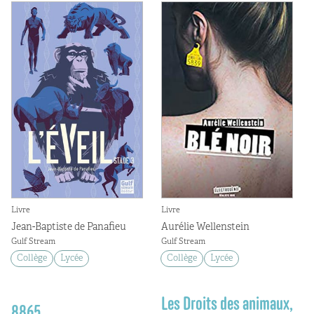
Livre
Livre
Jean-Baptiste de Panafieu
Aurélie Wellenstein
Gulf Stream
Gulf Stream
Collège
Lycée
Collège
Lycée
Les Droits des animaux,
8865