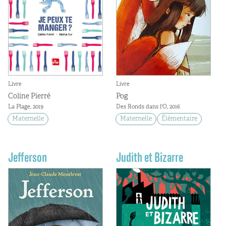
Livre
Livre
Coline Pierré
Pog
La Plage, 2019
Des Ronds dans l'O, 2016
Maternelle
Maternelle
Élémentaire
Jefferson
Judith et Bizarre