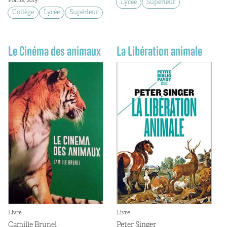
Points, 2019
Lycée
Supérieur
Collège
Lycée
Supérieur
Le Cinéma des animaux
La Libération animale
Livre
Livre
Camille Brunel
Peter Singer