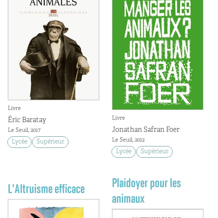
Livre
Livre
Éric Baratay
Jonathan Safran Foer
Le Seuil, 2017
Le Seuil, 2012
Lycée
Supérieur
Lycée
Supérieur
Plaidoyer pour les
L'Altruisme efficace
animaux