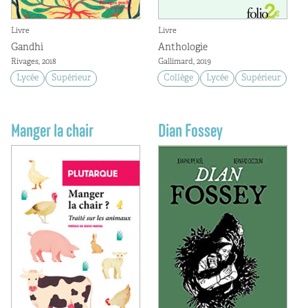
Livre
Livre
Gandhi
Anthologie
Rivages, 2018
Gallimard, 2019
Lycée
Supérieur
Collège
Lycée
Supérieur
Manger la chair
Dian Fossey