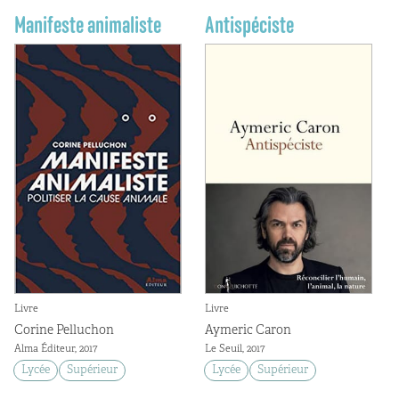
Manifeste animaliste
Antispéciste
Livre
Livre
Corine Pelluchon
Aymeric Caron
Alma Éditeur, 2017
Le Seuil, 2017
Lycée
Supérieur
Lycée
Supérieur