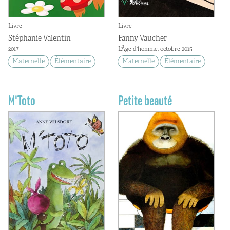
Livre
Livre
Stéphanie Valentin
Fanny Vaucher
2017
L'Âge d'homme, octobre 2015
Maternelle
Élémentaire
Maternelle
Élémentaire
M'Toto
Petite beauté