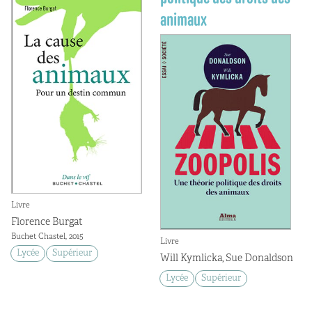
animaux
Livre
Florence Burgat
Buchet Chastel, 2015
Livre
Lycée
Supérieur
Will Kymlicka, Sue Donaldson
Lycée
Supérieur