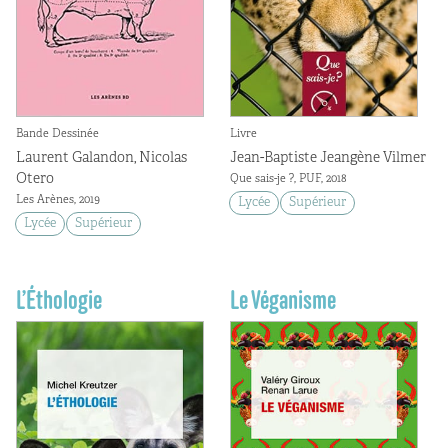
Bande Dessinée
Livre
Laurent Galandon, Nicolas
Jean-Baptiste Jeangène Vilmer
Otero
Que sais-je ?, PUF, 2018
Les Arènes, 2019
Lycée
Supérieur
Lycée
Supérieur
L’Éthologie
Le Véganisme