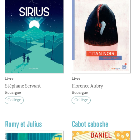
Livre
Livre
Stéphane Servant
Florence Aubry
Rouergue
Rouergue
Collège
Collège
Romy et Julius
Cabot caboche