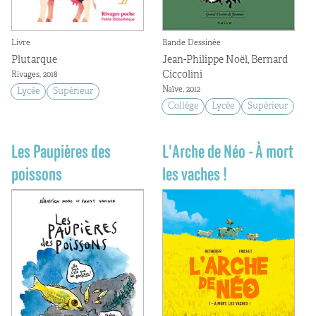
Livre
Bande Dessinée
Plutarque
Jean-Philippe Noël, Bernard
Ciccolini
Rivages, 2018
Naïve, 2012
Lycée
Supérieur
Collège
Lycée
Supérieur
Les Paupières des
L'Arche de Néo - À mort
poissons
les vaches !