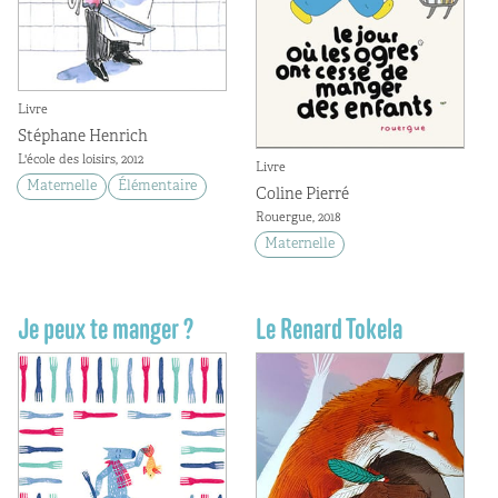
Livre
Stéphane Henrich
L'école des loisirs, 2012
Livre
Maternelle
Élémentaire
Coline Pierré
Rouergue, 2018
Maternelle
Je peux te manger ?
Le Renard Tokela