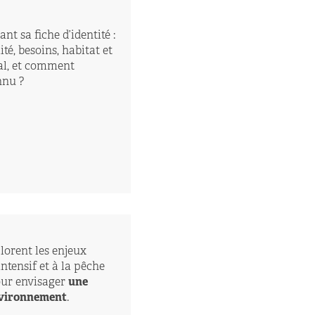
nt sa fiche d’identité :
té, besoins, habitat et
al, et comment
nnu ?
lorent les enjeux
intensif et à la pêche
our envisager
une
environnement
.