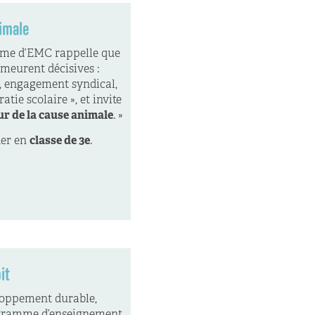
imale
mme d’EMC rappelle que
meurent décisives :
, engagement syndical,
tie scolaire », et
invite
ur de la cause animale
. »
der en
classe de 3e
.
it
loppement durable,
rogramme d’enseignement