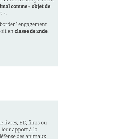
imal comme « objet de
 ».
aborder l’engagement
roit en
classe de 2nde
.
 livres, BD, films ou
 leur apport à la
 défense des animaux