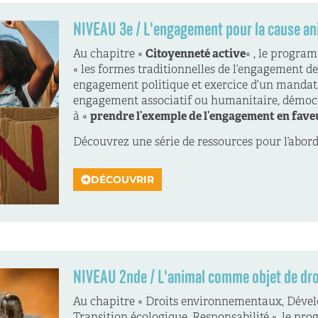
NIVEAU 3e / L'engagement pour la cause an
Au chapitre «
Citoyenneté active
« , le progra
« l
es formes traditionnelles de l’engagement de
engagement politique et exercice d’un mandat
engagement associatif ou humanitaire, démocra
à «
prendre l’exemple de l’engagement en fave
Découvrez une série de ressources pour l’abor
DÉCOUVRIR
NIVEAU 2nde / L'animal comme objet de dro
Au chapitre
«
Droits environnementaux, Déve
Transition écologique, Responsabilité », le p