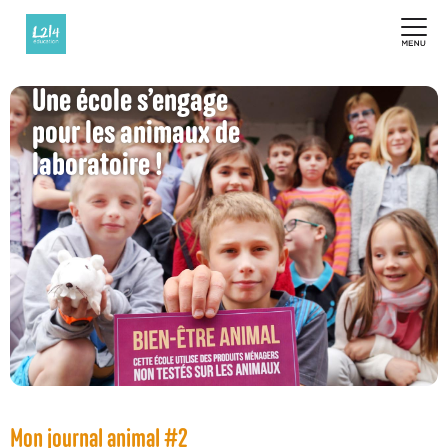
Une école s’engage
pour les animaux de
laboratoire !
Mon journal animal #2