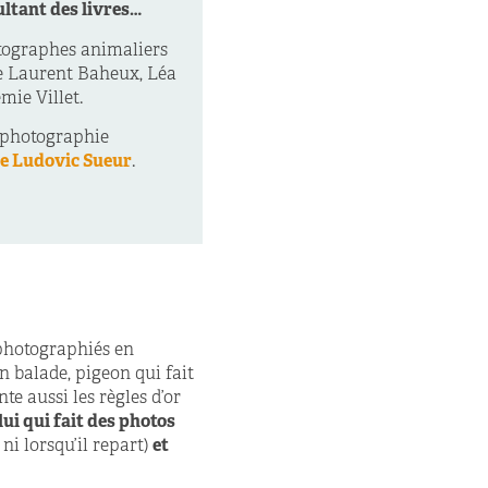
ultant des livres…
otographes animaliers
me Laurent Baheux, Léa
mie Villet.
a photographie
he Ludovic Sueur
.
 photographiés en
n balade, pigeon qui fait
te aussi les règles d’or
lui qui fait des photos
 ni lorsqu’il repart)
et