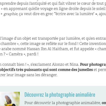
endre depuis l’antiquité et qui fait vibrer le cœur de tout 
» en apprenant qu’elle voyage en ligne droite depuis le soleil 
+
graphie
, ça veut dire en grec
“
écrire avec la lumière”
»
, aj
’image d’un objet est transportée par lumière, et qu’en entra
« chambre
», cette image se reflète sur le fond ! Cette inventi
ue arabe nommé Hassan Ibn Al Haitham, et fut appelée « cha
n ? « Caméra », pardi !
on connaît bien ! », s’exclament Alonzo et Nina.
Pour photogra
 objectifs très puissants qui sont comme des jumelles
et per
rer leur image sans les déranger.
Découvrez la photographie animalière
Pour
découvrir la photographie animalière,
o