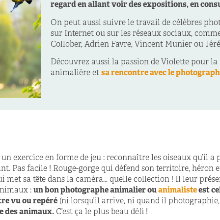
regard en allant voir des expositions, en cons
On peut aussi suivre le travail de célèbres ph
sur Internet ou sur les réseaux sociaux, com
Collober, Adrien Favre, Vincent Munier ou Jéré
Découvrez aussi la passion de Violette pour l
animalière et
sa rencontre avec le photograp
n exercice en forme de jeu : reconnaître les oiseaux qu’il a
nt. Pas facile ! Rouge-gorge qui défend son territoire, héron e
 met sa tête dans la caméra… quelle collection ! Il leur présen
animaux :
un bon photographe animalier ou
animaliste
est ce
tre vu ou repéré
(ni lorsqu’il arrive, ni quand il photographie,
ie des animaux.
C’est ça le plus beau défi !