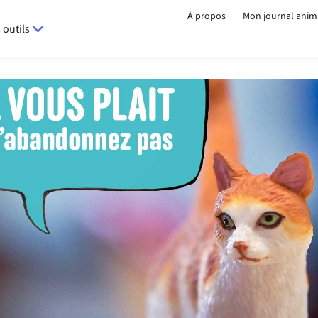
À propos
Mon journal anim
 outils