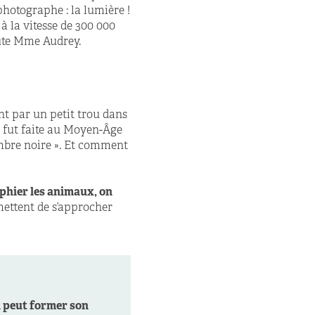
photographe : la lumière !
à la vitesse de 300 000
oute Mme Audrey.
nt par un petit trou dans
on fut faite au Moyen-Âge
mbre noire ». Et comment
phier les animaux, on
mettent de s’approcher
n
peut former son