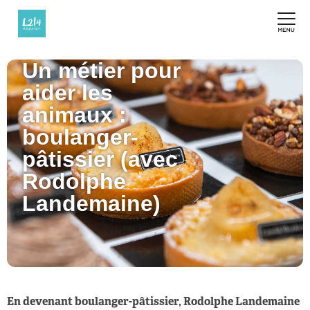
Un métier pour
aider les
animaux :
boulanger-
pâtissier (avec
Rodolphe
Landemaine)
En devenant boulanger-pâtissier, Rodolphe Landemaine