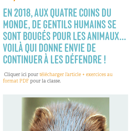
EN 2018, AUX QUATRE COINS DU
MONDE, DE GENTILS HUMAINS SE
SONT BOUGÉS POUR LES ANIMAUX…
VOILÀ QUI DONNE ENVIE DE
CONTINUER À LES DÉFENDRE !
Cliquer ici pour
télécharger l’article + exercices au
format PDF
pour la classe.