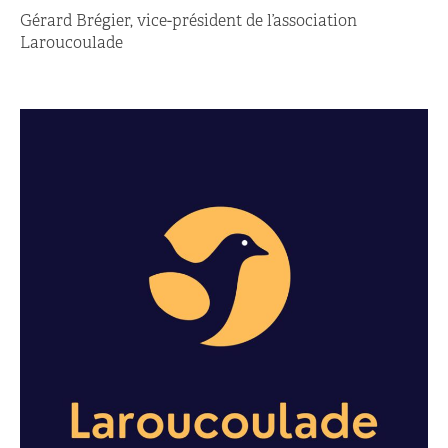
Gérard Brégier, vice-président de l’association
Laroucoulade