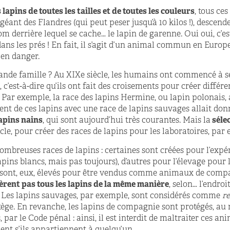
 lapins de toutes les tailles et de toutes les couleurs
, tous ce
géant des Flandres (qui peut peser jusqu’à 10 kilos !), descen
om derrière lequel se cache… le lapin de garenne. Oui oui, c’es
dans les prés ! En fait, il s’agit d’un animal commun en Europ
 en danger.
rande famille ? Au XIX
e
siècle, les humains ont commencé à s
c’est-à-dire qu’ils ont fait des croisements pour créer différe
. Par exemple, la race des lapins Hermine, ou lapin polonais, a
ment de ces lapins avec une race de lapins sauvages allait don
apins nains
, qui sont aujourd’hui très courantes. Mais la
séle
ècle, pour créer des races de lapins pour les laboratoires, par
 nombreuses races de lapins : certaines sont créées pour l’ex
ins blancs, mais pas toujours), d’autres pour l’élevage pour l
s sont, eux, élevés pour être vendus comme animaux de compa
dèrent pas tous les lapins de la même manière
, selon… l’endroi
x ! Les lapins sauvages, par exemple, sont considérés comme
re
tège. En revanche, les lapins de compagnie sont protégés, au
 par le Code pénal : ainsi, il est interdit de maltraiter ces an
ent s’ils appartiennent à quelqu’un.