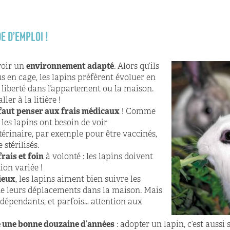
E D’EMPLOI !
voir un
environnement adapté
. Alors qu’ils
s en cage, les lapins préfèrent évoluer en
liberté dans l’appartement ou la maison.
ler à la litière !
 faut penser aux frais médicaux
! Comme
les lapins ont besoin de voir
térinaire, par exemple pour être vaccinés,
 stérilisés.
rais et foin
à volonté : les lapins doivent
ion variée !
ieux
, les lapins aiment bien suivre les
e leurs déplacements dans la maison. Mais
indépendants, et parfois… attention aux
e une bonne douzaine d’années
: adopter un lapin, c’est aussi