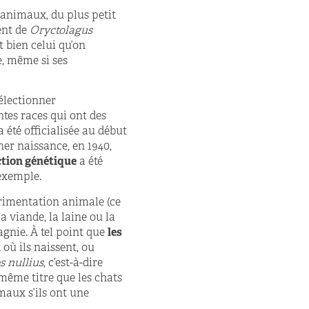
s animaux, du plus petit
dent de
Oryctolagus
t bien celui qu’on
e, même si ses
électionner
ntes races qui ont des
 été officialisée au début
ner naissance, en 1940,
ction génétique
a été
 exemple.
périmentation animale (ce
a viande, la laine ou la
gnie. À tel point que
les
t où ils naissent, ou
s nullius
, c’est-à-dire
 même titre que les chats
imaux s’ils ont une