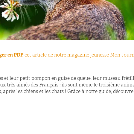
ger en PDF
cet article de notre magazine jeunesse Mon Journ
es et leur petit pompon en guise de queue, leur museau frétil
aux très aimés des Français : ils sont même le troisième anim
, après les chiens et les chats ! Grâce à notre guide, découvr