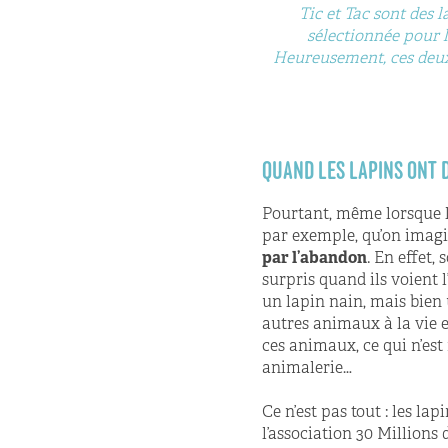
 très populaires, mais avant d'en
Tic et Tac sont des l
t s'informer sur leurs besoins.
sélectionnée pour l
Heureusement, ces deux 
QUAND LES LAPINS ONT
Pourtant, même lorsque la
par exemple, qu’on imagi
par l’abandon
. En effet,
surpris quand ils voient l
un lapin nain, mais bien u
autres animaux à la vie e
ces animaux, ce qui n’es
animalerie…
Ce n’est pas tout : les l
l’association 30 Millions 