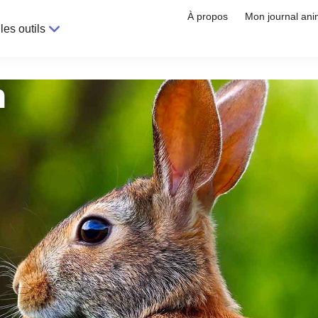
À propos
Mon journal ani
les outils
n
!