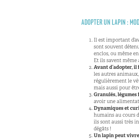
ADOPTER UN LAPIN : MOD
Il est important d’a
sont souvent détenu
enclos, ou même en 
Et ils savent même al
Avant d’adopter, il
les autres animaux, 
régulièrement le vé
mais aussi pour être
Granulés, légumes f
avoir une alimentat
Dynamiques et cur
humains au cours d
ils sont aussi très 
dégâts !
Un lapin peut vivr