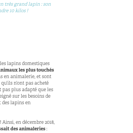
n très grand lapin : son
Les lapins nains sont très popul
dre 10 kilos !
adopter un, il faut s'informer
 les lapins domestiques
animaux les plus touchés
s en animalerie, et sont
 qu’ils n’ont pas acheté
st pas plus adapté que les
eigné sur les besoins de
 des lapins en
! Ainsi, en décembre 2018,
ssait des animaleries
: