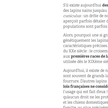
S’il existe aujourd’hui
des
des lapins nains jusqu’au 
cuniculus
: un drôle de n
aperçoit parfois détaler 
populations sont parfois
Alors, pourquoi une si g
génétiquement les lapins, 
caractéristiques précises
du XX
e
siècle : le croise
aux
premières races de l
utilisée dès le XIXème si
Aujourd’hui, il existe de
sont souvent de grands lap
fourrure. D’autres lapin
lois françaises ne consi
l’usage qui est fait d’eu
qu’aucun droit ne les pro
et les chiens domestiques,
famille, ou plus précisém