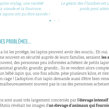
apins orylag, une variété
Le géant des Flandres est u
a viande et la fourrure.
poids peut attein
lapins ont pu être sauvés !
 DES PROBLÈMES…
 loi les protège, les lapins peuvent avoir des soucis… Eh oui,
ne souvent en sécurité auprès de leurs familles, seraient
les 
 souvent, des personnes peu informées achètent de petits lapin
’animal grandir, grandir, grandir… Ils se rendent alors compte
n bébé lapin qui, une fois adulte, pèse plusieurs kilos, et n’e
n cage ! L’adoption d’un lapin demande aussi d’être bien rens
t malheureusement souvent pas le cas des personnes achetant
apins sont aussi très largement concernés par
l’élevage intensif
d’Amis révélait les images d’
un élevage d’animaux qui fourni