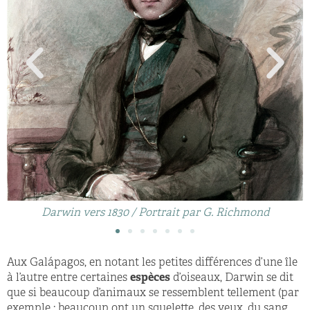
Darwin vers 1830 / Portrait par G. Richmond
Aux Galápagos, en notant les petites différences d’une île
à l’autre entre certaines
espèces
d’oiseaux, Darwin se dit
que si beaucoup d’animaux se ressemblent tellement (par
exemple : beaucoup ont un squelette, des yeux, du sang,