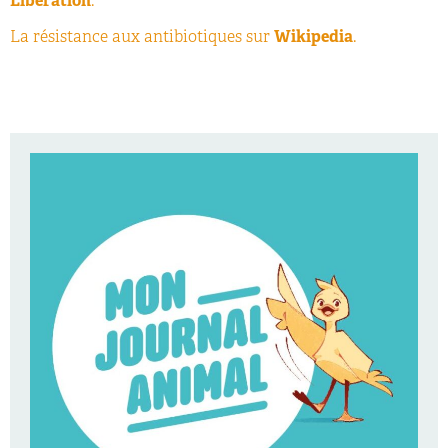
Libération
.
La résistance aux antibiotiques sur
Wikipedia
.