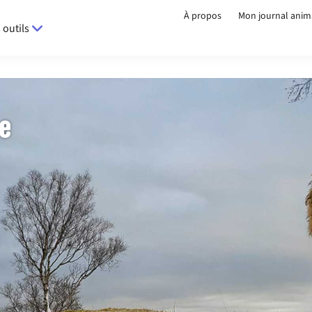
À propos
Mon journal anim
 outils
ie