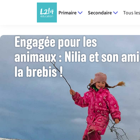
Primaire
Secondaire
Tous les
Engagée pour les
animaux : Nilia et son am
la brebis !