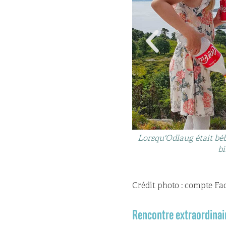
aug : amies pour la vie.
Lorsqu'Odlaug était bébé
bi
Crédit photo : compte F
Rencontre extraordinair