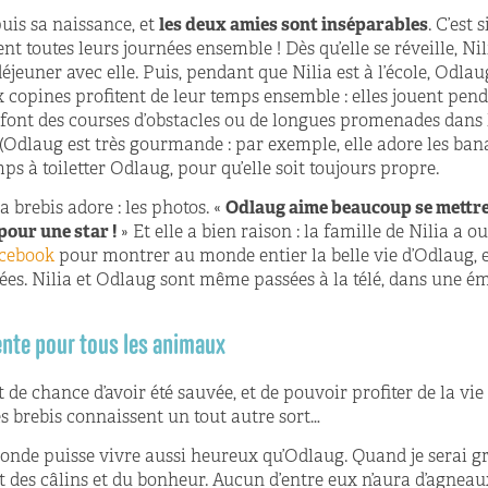
uis sa naissance, et
les deux amies sont inséparables
. C’est 
nt toutes leurs journées ensemble ! Dès qu’elle se réveille, Nil
éjeuner avec elle. Puis, pendant que Nilia est à l’école, Odl
ux copines profitent de leur temps ensemble : elles jouent pen
e, font des courses d’obstacles ou de longues promenades dan
(Odlaug est très gourmande : par exemple, elle adore les banan
ps à toiletter Odlaug, pour qu’elle soit toujours propre.
la brebis adore : les photos. «
Odlaug aime beaucoup se mettre
pour une star !
» Et elle a bien raison : la famille de Nilia a o
cebook
pour montrer au monde entier la belle vie d’Odlaug, e
ées. Nilia et Odlaug sont même passées à la télé, dans une é
rente pour tous les animaux
 chance d’avoir été sauvée, et de pouvoir profiter de la vie av
des brebis connaissent un tout autre sort…
monde puisse vivre aussi heureux qu’Odlaug. Quand je serai g
t des câlins et du bonheur. Aucun d’entre eux n’aura d’agneaux