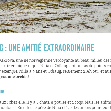
G : UNE AMITIÉ EXTRAORDINAIRE
 Askrova, une île norvégienne verdoyante au beau milieu des f
artir en pique-nique. Nilia et Odlaug ont un tas de points 
 exemple, Nilia a 9 ans et Odlaug, seulement 2. Ah oui, et aus
est une brebis !
due
ux : chez elle, il y a 6 chats, 9 poules et 2 coqs. Mais les ani
tons ! En effet, le père de Nilia élève des brebis pour leur la