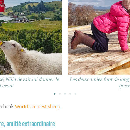
, Nilia devait lui donner le
Les deux amies font de lon
beron!
fjords
acebook
World’s coolest sheep.
e, amitié extraordinaire