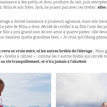
issance à des petits, et donc produire du lait, puis envoyées à
. Nilia et son frère, Jack, ne jouent pas avec ces brebis :
elles
élevage a donné naissance à plusieurs agneaux, mais elle n’ava
e père de Nilia a donc décidé de confier à sa fille l’une des pet
 fille a pris grand soin de son amie à quatre pattes : elle dev
ur s’assurer qu’elle grandisse bien. « Je crois qu’Odlaug pensait
 revu sa vraie mère, ni les autres brebis de l’élevage
… Mais g
e « brebis à câliner » : comme les 7 autres brebis qui ont été re
 sa vie tranquillement, et n’ira jamais à l’abattoir
.