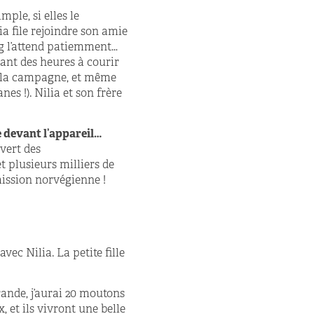
simple, si elles le
ia file rejoindre son amie
aug l’attend patiemment…
dant des heures à courir
s la campagne, et même
es !). Nilia et son frère
 devant l’appareil…
uvert des
t plusieurs milliers de
mission norvégienne !
ec Nilia. La petite fille
rande, j’aurai 20 moutons
, et ils vivront une belle