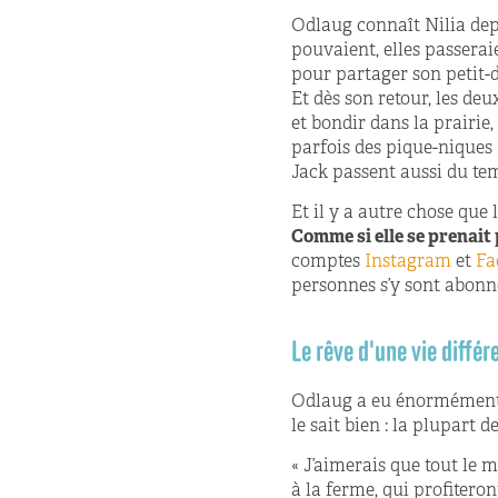
Odlaug connaît Nilia dep
pouvaient, elles passeraie
pour partager son petit-d
Et dès son retour, les de
et bondir dans la prairi
parfois des pique-niques 
Jack passent aussi du tem
Et il y a autre chose que 
Comme si elle se prenait 
comptes
Instagram
et
Fa
personnes s’y sont abonn
Le rêve d'une vie diffé
Odlaug a eu énormément de
le sait bien : la plupart 
« J’aimerais que tout le 
à la ferme, qui profiteron