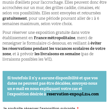
munis d’œillets pour l’accrochage. Elles peuvent donc être
accrochées sur un mur, des grilles caddie, cimaises, etc
selon vos possibilités. Elles sont envoyées et retournées
gratuitement
, pour une période pouvant aller de 1 à 6
semaines maximum, selon votre choix.
Pour réserver une exposition gratuite dans votre
établissement en
France métropolitaine
, merci de
renseigner le formulaire ci-dessous, en veillant à
éviter
les réservations
pendant les vacances scolaires de votre
zone
, et à prévoir
les livraisons en semaine
(pas de
livraisons possibles les WE).
Si toutefois il n’y a aucune disponibilité et que vos
dates ne peuvent pas être décalées, envoyez-nous
un e-mail en nous expliquant votre cas et
l’exposition désirée à
reservation-expo@L214.com
Je souhaite réserver l'exposition suivante