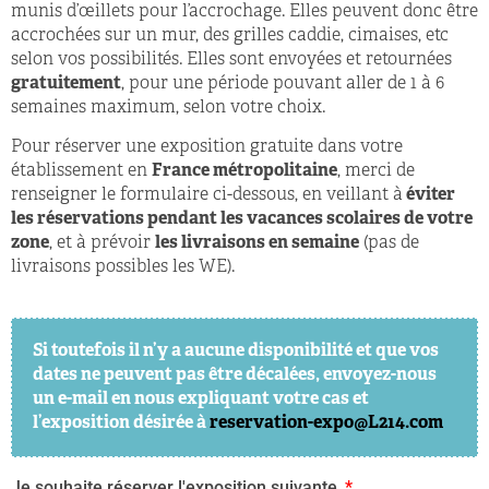
munis d’œillets pour l’accrochage. Elles peuvent donc être
accrochées sur un mur, des grilles caddie, cimaises, etc
selon vos possibilités. Elles sont envoyées et retournées
gratuitement
, pour une période pouvant aller de 1 à 6
semaines maximum, selon votre choix.
Pour réserver une exposition gratuite dans votre
établissement en
France métropolitaine
, merci de
renseigner le formulaire ci-dessous, en veillant à
éviter
les réservations
pendant les vacances scolaires de votre
zone
, et à prévoir
les livraisons en semaine
(pas de
livraisons possibles les WE).
Si toutefois il n’y a aucune disponibilité et que vos
dates ne peuvent pas être décalées, envoyez-nous
un e-mail en nous expliquant votre cas et
l’exposition désirée à
reservation-expo@L214.com
Je souhaite réserver l'exposition suivante