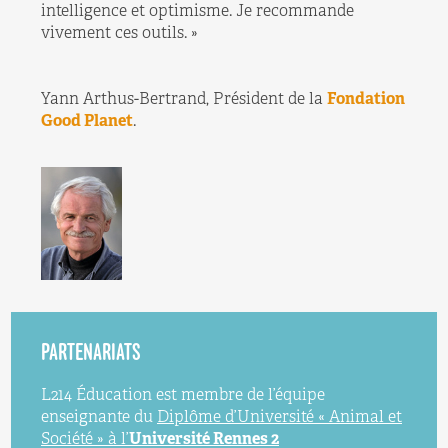
intelligence et optimisme. Je recommande
vivement ces outils. »
Yann Arthus-Bertrand, Président de la
Fondation
Good Planet
.
PARTENARIATS
L214 Éducation est membre de l’équipe
enseignante du
Diplôme d’Université « Animal et
Société » à l’
Université Rennes 2