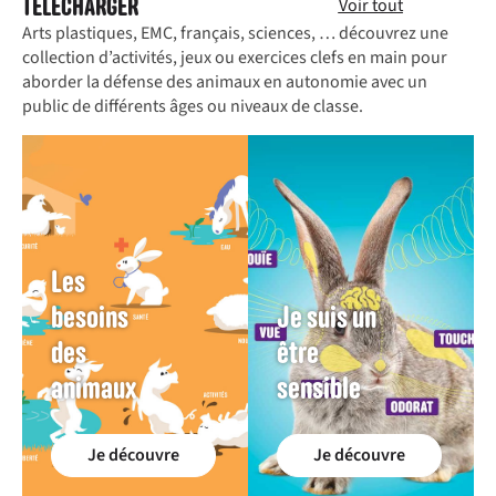
TÉLÉCHARGER
Voir tout
Arts plastiques, EMC, français, sciences, … découvrez une
collection d’activités, jeux ou exercices clefs en main pour
aborder la défense des animaux en autonomie avec un
public de différents âges ou niveaux de classe.
Les
besoins
Je suis un
des
être
animaux
sensible
Je découvre
Je découvre