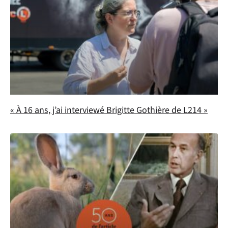
« À 16 ans, j’ai interviewé Brigitte Gothière de L214 »